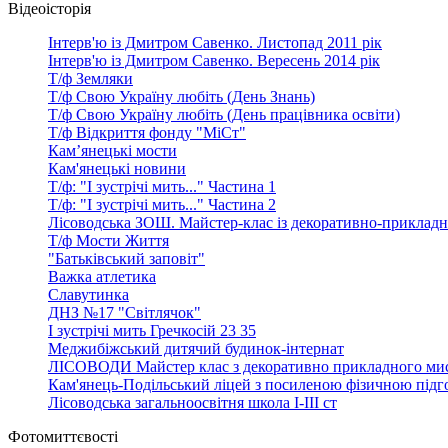
Відеоісторія
Інтерв'ю із Дмитром Савенко. Листопад 2011 рік
Інтерв'ю із Дмитром Савенко. Вересень 2014 рік
Т/ф Земляки
Т/ф Свою Україну любіть (День Знань)
Т/ф Свою Україну любіть (День працівника освіти)
Т/ф Відкриття фонду "МіСт"
Кам’янецькі мости
Кам'янецькі новини
Т/ф: "І зустрічі мить..." Частина 1
Т/ф: "І зустрічі мить..." Частина 2
Лісоводська ЗОШ. Майстер-клас із декоративно-прикладн
Т/ф Мости Життя
"Батьківський заповіт"
Важка атлетика
Славутинка
ДНЗ №17 "Світлячок"
І зустрічі мить Гречкосій 23 35
Меджибіжський дитячий будинок-інтернат
ЛІСОВОДИ Майстер клас з декоративно прикладного мис
Кам'янець-Подільський ліцей з посиленою фізичною під
Лісоводська загальноосвітня школа І-ІІІ ст
Фотомиттєвості