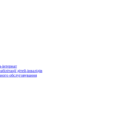
а-інтернат
ілітації дітей-інвалідів
ьного обслуговування