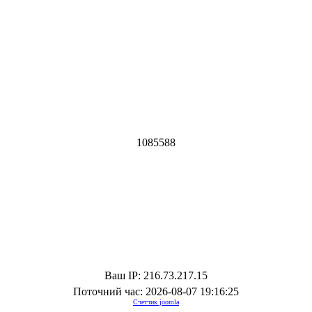
1
0
8
5
5
8
8
Ваш IP: 216.73.217.15
Поточний час: 2026-08-07 19:16:25
Счетчик joomla