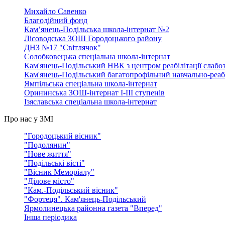
Михайло Савенко
Благодійний фонд
Кам’янець-Подільська школа-інтернат №2
Лісоводська ЗОШ Городоцького району
ДНЗ №17 "Світлячок"
Солобковецька спеціальна школа-інтернат
Кам'янець-Подільський НВК з центром реабілітації слабо
Кам'янець-Подільський багатопрофільний навчально-реаб
Ямпільська спеціальна школа-інтернат
Орининська ЗОШ-інтернат І-ІІІ ступенів
Ізяславська спеціальна школа-інтернат
Про нас у ЗМІ
"Городоцький вісник"
"Подолянин"
"Нове життя"
"Подільські вісті"
"Вісник Меморіалу"
"Ділове місто"
"Кам.-Подільський вісник"
"Фортеця". Кам'янець-Подільський
Ярмолинецька районна газета "Вперед"
Інша періодика