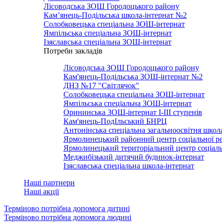
Лісоводська ЗОШ Городоцького району
Кам’янець-Подільська школа-інтернат №2
Солобковецька спеціальна ЗОШ-інтернат
Ямпільська спеціальна ЗОШ-інтернат
Ізяславська спеціальна ЗОШ-інтернат
Потреби закладів
Лісоводська ЗОШ Городоцького району
Кам'янець-Подільська ЗОШ-інтернат №2
ДНЗ №17 "Світлячок"
Солобковецька спеціальна ЗОШ-інтернат
Ямпільська спеціальна ЗОШ-інтернат
Орининська ЗОШ-інтернат І-ІІІ ступенів
Кам'янець-ПодІльський БНРЦ
Антонінська спеціальна загальноосвітня школ
Ярмолинецький районний центр соціальної реаб
Ярмолинецький територіальний центр соціал
Меджибізький дитячий будинок-інтернат
Ізяславська спеціальна школа-інтернат
Наші партнери
Наші акції
Терміново потрібна допомога дитині
Терміново потрібна допомога людині