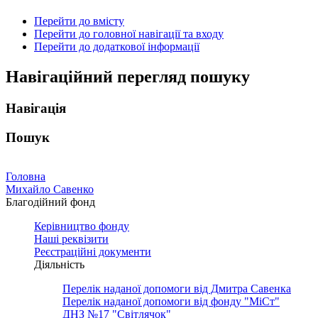
Перейти до вмісту
Перейти до головної навігації та входу
Перейти до додаткової інформації
Навігаційний перегляд пошуку
Навігація
Пошук
Головна
Михайло Савенко
Благодійний фонд
Керівництво фонду
Наші реквізити
Реєстраційні документи
Діяльність
Перелік наданої допомоги від Дмитра Савенка
Перелік наданої допомоги від фонду "МіСт"
ДНЗ №17 "Світлячок"