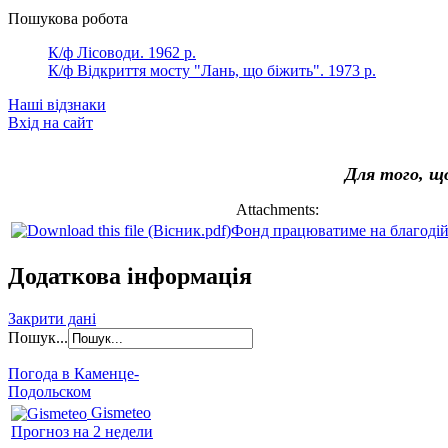
Пошукова робота
К/ф Лісоводи. 1962 р.
К/ф Відкриття мосту "Лань, що біжить". 1973 р.
Наші відзнаки
Вхід на сайт
Для того, щ
Attachments:
Фонд працюватиме на благодій
Додаткова інформація
Закрити дані
Пошук...
Погода в Каменце-
Подольском
Gismeteo
Прогноз на 2 недели