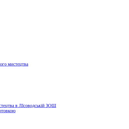
ого мистецтва
тецтва в ЛІсоводській ЗОШ
готовкою