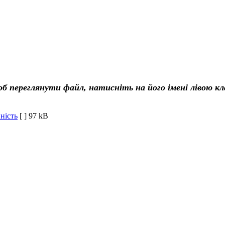
об переглянути файл, натисніть на його імені лівою к
ність
[ ]
97 kB